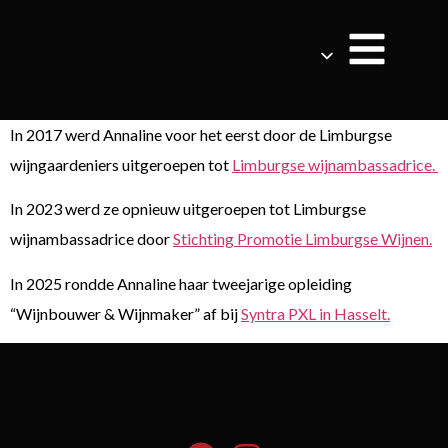
In 2017 werd Annaline voor het eerst door de Limburgse
wijngaardeniers uitgeroepen tot
Limburgse wijnambassadrice.
In 2023 werd ze opnieuw uitgeroepen tot Limburgse
wijnambassadrice door
Stichting Promotie Limburgse Wijnen.
In 2025 rondde Annaline haar tweejarige opleiding
“Wijnbouwer & Wijnmaker” af bij
Syntra PXL in Hasselt.